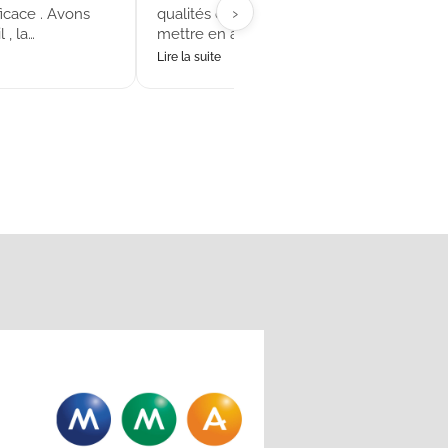
›
icace . Avons
qualités de service et d'intervention sont 
 , la…
mettre en avant ! Très pros, de bon…
Lire la suite