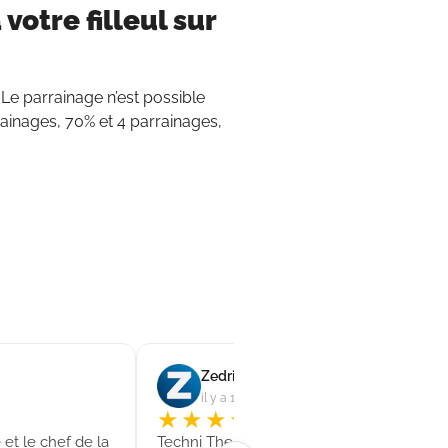
 votre filleul sur
 Le parrainage n’est possible
ainages, 70% et 4 parrainages,
Zedrimtim
il y a 1 jour(s)
★★★★★
et le chef de la
Techni Thermie est une société dont les