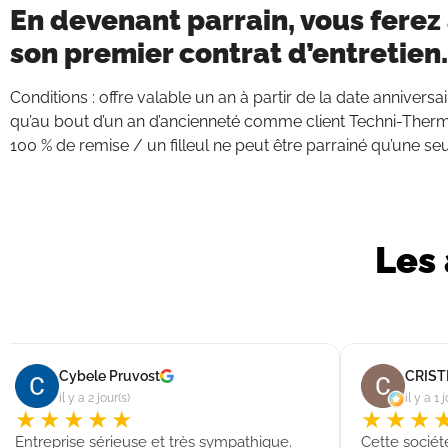
En devenant parrain, vous ferez 
son premier contrat d’entretien.
Conditions : offre valable un an à partir de la date annivers
qu’au bout d’un an d’ancienneté comme client Techni-Therm
100 % de remise / un filleul ne peut être parrainé qu’une seu
Les 
Cybele Pruvost
CRIST
il y a 2 jour(s)
il y a 1 
★★★★★
★★★
Entreprise sérieuse et très sympathique.
Cette socié