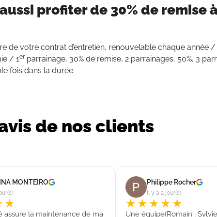
aussi profiter de
30% de remise
à
aire de votre contrat d’entretien, renouvelable chaque année /
er
ie / 1
parrainage, 30% de remise, 2 parrainages, 50%, 3 parr
le fois dans la durée.
avis de nos clients
INA MONTEIRO
Philippe Rocher
jour(s)
il y a 2 jour(s)
★★
★★★★★
té assure la maintenance de ma
Une équipe(Romain , Sylvie 