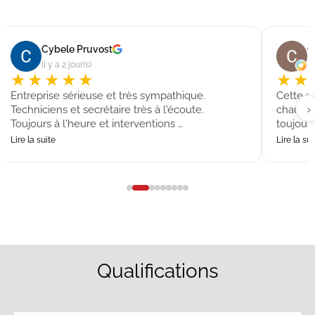
Cybele Pruvost
C
il y a 2 jour(s)
il
★★★★★
★★
Entreprise sérieuse et très sympathique.
Cette s
›
Techniciens et secrétaire très à l'écoute.
chaudièr
Toujours à l'heure et interventions …
toujours
Lire la suite
Lire la sui
Qualifications