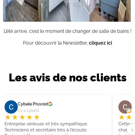
L’été arrive, c’est le moment de changer de salle de bains !
Pour découvrir la Newsletter,
cliquez ici
Les avis de nos clients
Cybele Pruvost
C
il y a 2 jour(s)
il
★★★★★
★★
Entreprise sérieuse et très sympathique.
Cette s
›
Techniciens et secrétaire très à l'écoute.
chaudièr