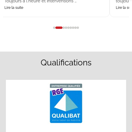
Toujours à l'heure et interventions …
toujours
Lire la suite
Lire la sui
Qualifications