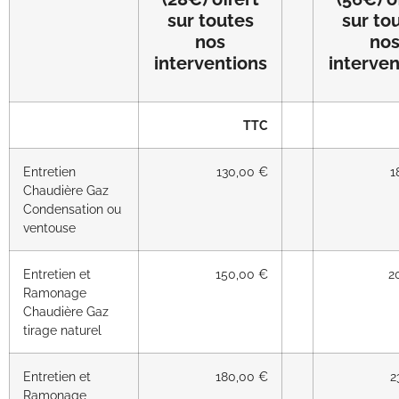
sur toutes
sur to
nos
no
interventions
interven
TTC
Entretien
130,00 €
1
Chaudière Gaz
Condensation ou
ventouse
Entretien et
150,00 €
2
Ramonage
Chaudière Gaz
tirage naturel
Entretien et
180,00 €
2
Ramonage