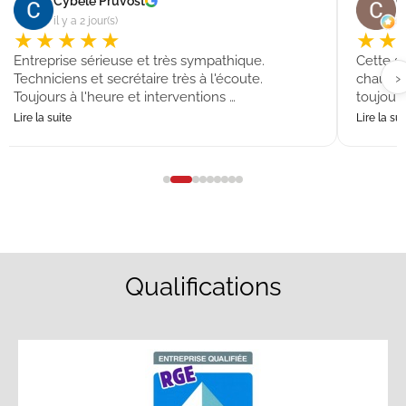
Cybele Pruvost
C
il y a 2 jour(s)
il
★★★★★
★★
Entreprise sérieuse et très sympathique.
Cette s
›
Techniciens et secrétaire très à l'écoute.
chaudièr
Toujours à l'heure et interventions …
toujours
Lire la suite
Lire la sui
Qualifications