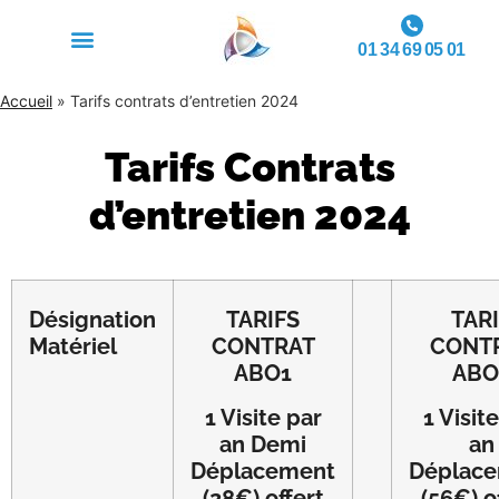
01 34 69 05 01
Accueil
»
Tarifs contrats d’entretien 2024
Tarifs Contrats
d’entretien 2024
D
ésignation
TARIFS
TAR
Matériel
CONTRAT
CONT
ABO1
ABO
1 Visite par
1 Visit
an Demi
an
Déplacement
Déplac
(28€) offert
(56€) o