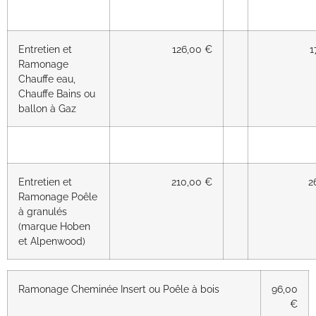
Entretien et
126,00 €
1
Ramonage
Chauffe eau,
Chauffe Bains ou
ballon à Gaz
Entretien et
210,00 €
2
Ramonage Poêle
à granulés
(marque Hoben
et Alpenwood)
Ramonage Cheminée Insert ou Poêle à bois
96,00
€