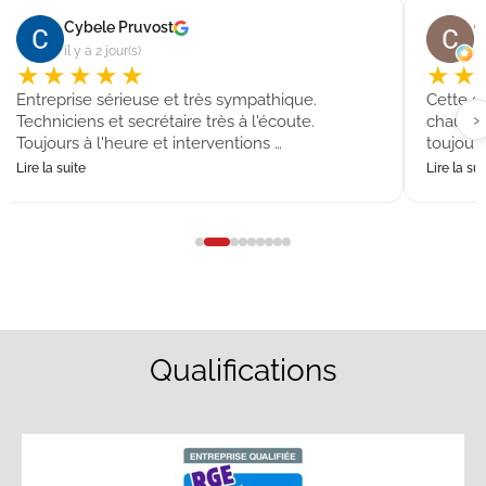
Cybele Pruvost
C
il y a 2 jour(s)
il
★★★★★
★★
Entreprise sérieuse et très sympathique.
Cette s
›
Techniciens et secrétaire très à l'écoute.
chaudièr
Toujours à l'heure et interventions …
toujours
Lire la suite
Lire la sui
Qualifications